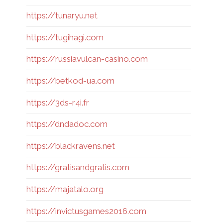
https://tunaryu.net
https://tugihagi.com
https://russiavulcan-casino.com
https://betkod-ua.com
https://3ds-r4i.fr
https://dndadoc.com
https://blackravens.net
https://gratisandgratis.com
https://majatalo.org
https://invictusgames2016.com