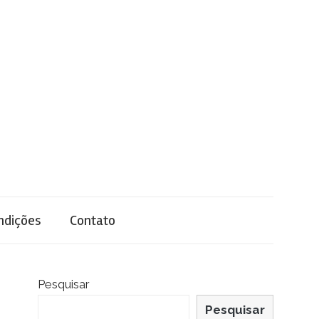
ndições
Contato
Pesquisar
Pesquisar