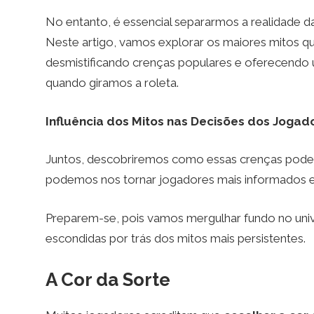
l
No entanto, é essencial separarmos a realidade d
i
Neste artigo, vamos explorar os maiores mitos q
desmistificando crenças populares e oferecendo 
a
quando giramos a roleta.
Influência dos Mitos nas Decisões dos Jogad
n
Juntos, descobriremos como essas crenças podem
C
podemos nos tornar jogadores mais informados e 
Preparem-se, pois vamos mergulhar fundo no univ
a
escondidas por trás dos mitos mais persistentes.
s
A Cor da Sorte