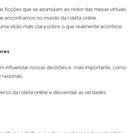
as ficções que se acumulam ao redor das mesas virtuais.
ue encontramos no mundo da roleta online,
uma visão mais clara sobre o que realmente acontece
ores
 influenciar nossas decisões e, mais importante, como
racionais.
erso da roleta online e desvendar as verdades