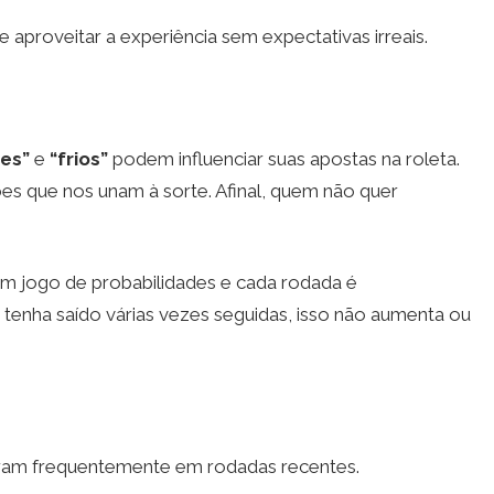
e aproveitar a experiência sem expectativas irreais.
es”
e
“frios”
podem influenciar suas apostas na roleta.
s que nos unam à sorte. Afinal, quem não quer
um jogo de probabilidades e cada rodada é
enha saído várias vezes seguidas, isso não aumenta ou
ram frequentemente em rodadas recentes.