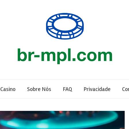
 Casino
Sobre Nós
FAQ
Privacidade
Co