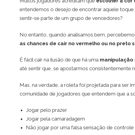
Muitos jogadores acreditam que
escolher a cor 
i
entendemos o desejo de encontrar aquele toque d
sentir-se parte de um grupo de vencedores?
n
No entanto, quando analisamos bem, percebemos 
o
as chances de cair no vermelho ou no preto s
É fácil cair na ilusão de que há uma
manipulação 
até sentir que, se apostarmos consistentemente 
Mas, na verdade, a roleta foi projetada para ser i
comunidade de jogadores que entendem que a sor
Jogar pelo prazer
Jogar pela camaradagem
Não jogar por uma falsa sensação de controle