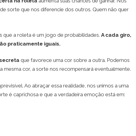
certa na roleta
aumenta suas chances de ganhar. Nós
e sorte que nos diferencie dos outros. Quem não quer
que a roleta é um jogo de probabilidades.
A cada giro,
ão praticamente iguais.
secreta
que favorece uma cor sobre a outra. Podemos
na mesma cor, a sorte nos recompensará eventualmente.
mprevisível. Ao abraçar essa realidade, nos unimos a uma
te é caprichosa e que a verdadeira emoção está em: