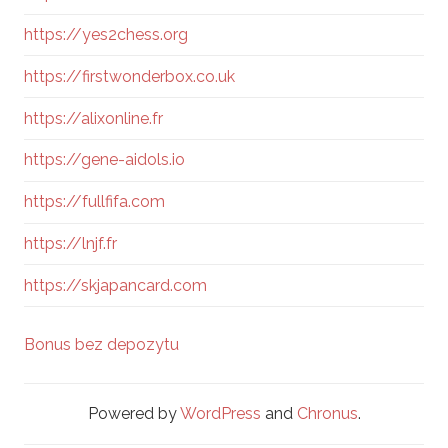
https://yes2chess.org
https://firstwonderbox.co.uk
https://alixonline.fr
https://gene-aidols.io
https://fullfifa.com
https://lnjf.fr
https://skjapancard.com
Bonus bez depozytu
Powered by
WordPress
and
Chronus
.