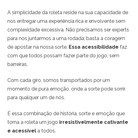
A simplicidade da roleta reside na sua capacidade de
nos entregar uma experiência rica e envolvente sem
complexidade excessiva. Não precisamos ser experts
para nos juntarmos a uma rodada; basta a coragem
de apostar na nossa sorte.
Essa acessibilidade
faz
com que todos possam fazer parte do jogo, sem
barreiras.
Com cada giro, somos transportados por um
momento de pura emoção, onde a sorte pode sorrir
para qualquer um de nós.
É essa combinação de história, sorte e emoção que
torna a roleta um jogo
irresistivelmente cativante
e acessível
a todos.