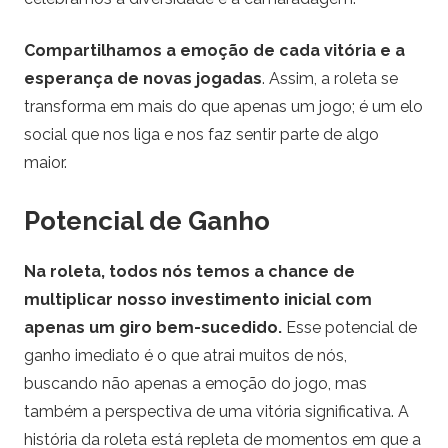
Compartilhamos a emoção de cada vitória e a
esperança de novas jogadas
. Assim, a roleta se
transforma em mais do que apenas um jogo; é um elo
social que nos liga e nos faz sentir parte de algo
maior.
Potencial de Ganho
Na roleta, todos nós temos a chance de
multiplicar nosso investimento inicial com
apenas um giro bem-sucedido.
Esse potencial de
ganho imediato é o que atrai muitos de nós,
buscando não apenas a emoção do jogo, mas
também a perspectiva de uma vitória significativa. A
história da roleta está repleta de momentos em que a