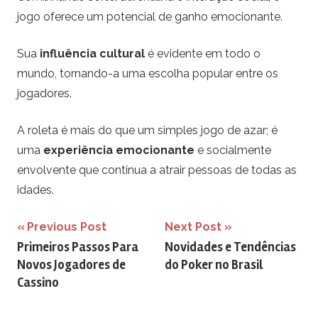
jogo oferece um potencial de ganho emocionante.
Sua
influência cultural
é evidente em todo o
mundo, tornando-a uma escolha popular entre os
jogadores.
A roleta é mais do que um simples jogo de azar; é
uma
experiência emocionante
e socialmente
envolvente que continua a atrair pessoas de todas as
idades.
Navegação
Previous Post
Next Post
Primeiros Passos Para
Novidades e Tendências
de
Novos Jogadores de
do Poker no Brasil
artigos
Cassino