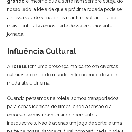
grande
e, mesmo que a sorte nem sempre esteja do
nosso lado, a ideia de que a próxima rodada pode ser
a nossa vez de vencer nos mantém voltando para
mais. Juntos, fazemos parte dessa emocionante
jornada.
Influência Cultural
A
roleta
tem uma presença marcante em diversas
culturas ao redor do mundo, influenciando desde a
moda até o cinema.
Quando pensamos na roleta, somos transportados
para cenas icônicas de filmes, onde a tensão e a
emoção se misturam, criando momentos
inesquecíveis. Não é apenas um jogo de sorte; é uma
parte da nossa história cultural compartilhada, onde a