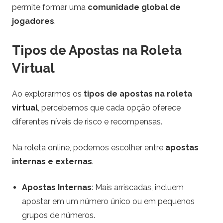
permite formar uma
comunidade global de
jogadores
.
Tipos de Apostas na Roleta
Virtual
Ao explorarmos os
tipos de apostas na roleta
virtual
, percebemos que cada opção oferece
diferentes níveis de risco e recompensas.
Na roleta online, podemos escolher entre
apostas
internas e externas
.
Apostas Internas
: Mais arriscadas, incluem
apostar em um número único ou em pequenos
grupos de números.